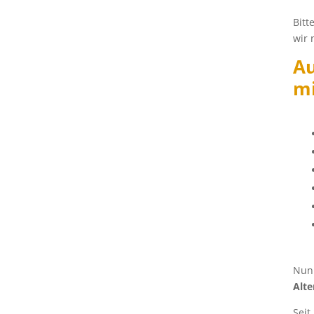
Bitt
wir 
Au
mi
Nunm
Alte
Seit