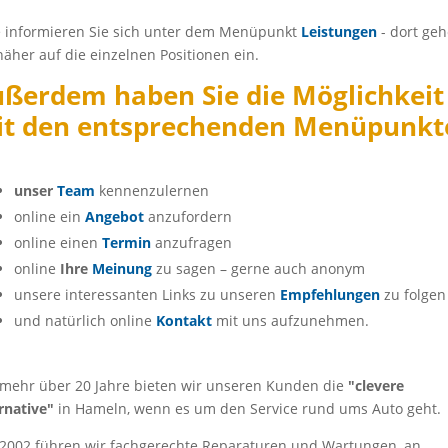
e informieren Sie sich unter dem Menüpunkt
Leistungen
- dort ge
näher auf die einzelnen Positionen ein.
ßerdem haben Sie die Möglichkeit
t den entsprechenden Menüpunkt
unser
Team
kennenzulernen
online ein
Angebot
anzufordern
online einen
Termin
anzufragen
online
Ihre
Meinung
zu sagen – gerne auch anonym
unsere interessanten Links zu unseren
Empfehlungen
zu folgen
und natürlich online
Kontakt
mit uns aufzunehmen.
ehr über 20 Jahre bieten wir unseren Kunden die
"clevere
rnative"
in Hameln, wenn es um den Service rund ums Auto geht.
 2002 führen wir fachgerechte Reparaturen und Wartungen, an