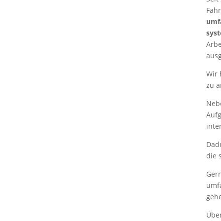
Fahr
umf
syst
Arbe
ausg
Wir 
zu a
Neb
Aufg
inte
Dadu
die 
Gern
umfa
gehe
Über