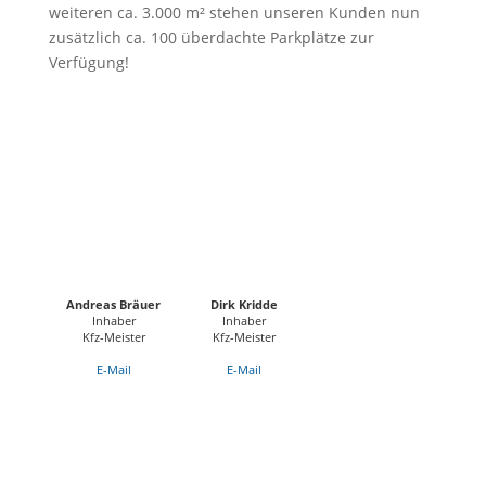
weiteren ca. 3.000 m² stehen unseren Kunden nun
zusätzlich ca. 100 überdachte Parkplätze zur
Verfügung!
Andreas Bräuer
Dirk Kridde
Inhaber
Inhaber
Kfz-Meister
Kfz-Meister
E-Mail
E-Mail