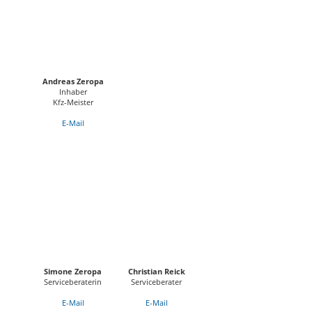
Andreas Zeropa
Inhaber
Kfz-Meister
E-Mail
Simone Zeropa
Christian Reick
Serviceberaterin
Serviceberater
E-Mail
E-Mail