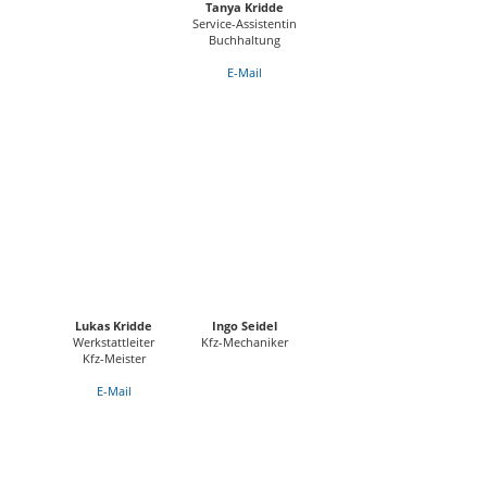
Tanya Kridde
Service-Assistentin
Buchhaltung
E-Mail
Lukas Kridde
Ingo Seidel
Werkstattleiter
Kfz-Mechaniker
Kfz-Meister
E-Mail