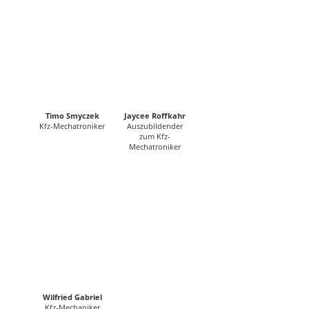
Timo Smyczek
Jaycee Roffkahr
Kfz-Mechatroniker
Auszubildender
zum Kfz-
Mechatroniker
Wilfried Gabriel
Kfz-Mechaniker