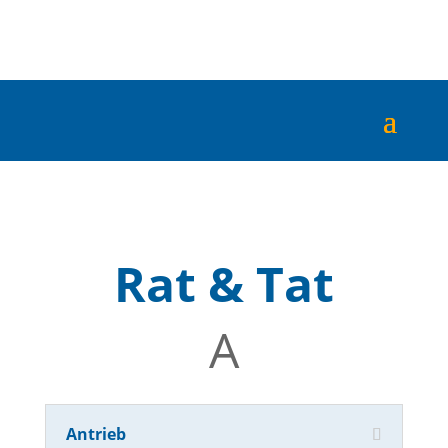
Rat & Tat
A
Antrieb