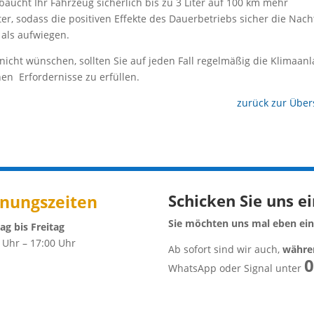
baucht Ihr Fahrzeug sicherlich bis zu 3 Liter auf 100 km mehr
iter, sodass die positiven Effekte des Dauerbetriebs sicher die Nach
als aufwiegen.
icht wünschen, sollten Sie auf jeden Fall regelmäßig die Klimaan
en Erfordernisse zu erfüllen.
zurück zur Über
Schicken Sie uns e
fnungszeiten
Sie möchten uns mal eben eine
g bis Freitag
 Uhr – 17:00 Uhr
Ab sofort sind wir auch,
währen
0
WhatsApp oder Signal unter