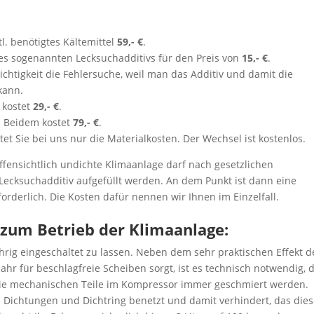
tl. benötigtes Kältemittel
59,- €
.
es sogenannten Lecksuchadditivs für den Preis von
15,- €
.
dichtigkeit die Fehlersuche, weil man das Additiv und damit die
kann.
 kostet
29,- €
.
 Beidem kostet
79,- €
.
tet Sie bei uns nur die Materialkosten. Der Wechsel ist kostenlos.
ffensichtlich undichte Klimaanlage darf nach gesetzlichen
ecksuchadditiv aufgefüllt werden. An dem Punkt ist dann eine
orderlich. Die Kosten dafür nennen wir Ihnen im Einzelfall.
 zum Betrieb der Klimaanlage:
rig eingeschaltet zu lassen. Neben dem sehr praktischen Effekt d
hr für beschlagfreie Scheiben sorgt, ist es technisch notwendig, d
die mechanischen Teile im Kompressor immer geschmiert werden.
Dichtungen und Dichtring benetzt und damit verhindert, das die