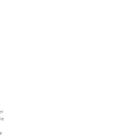
er
ie
se