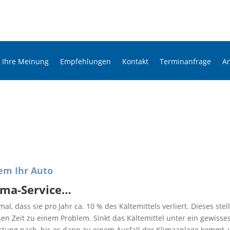
Ihre Meinung
Empfehlungen
Kontakt
Terminanfrage
A
rem Ihr Auto
ima-Service…
al, dass sie pro Jahr ca. 10 % des Kältemittels verliert. Dieses stell
sen Zeit zu einem Problem. Sinkt das Kältemittel unter ein gewisse
istung nach, bis es dann zu einem Ausfall der Klimaanlage kommt, 