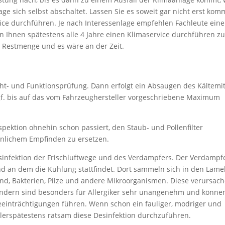
ge sich selbst abschaltet. Lassen Sie es soweit gar nicht erst ko
ice durchführen. Je nach Interessenlage empfehlen Fachleute ein
en Ihnen spätestens alle 4 Jahre einen Klimaservice durchführen z
 Restmenge und es wäre an der Zeit.
cht- und Funktionsprüfung. Dann erfolgt ein Absaugen des Kältemit
ggf. bis auf das vom Fahrzeughersteller vorgeschriebene Maximum
spektion ohnehin schon passiert, den Staub- und Pollenfilter
önlichem Empfinden zu ersetzen.
sinfektion der Frischluftwege und des Verdampfers. Der Verdampf
 und an dem die Kühlung stattfindet. Dort sammeln sich in den Lamel
nd, Bakterien, Pilze und andere Mikroorganismen. Diese verursac
ndern sind besonders für Allergiker sehr unangenehm und könne
eeinträchtigungen führen. Wenn schon ein fauliger, modriger und
llerspätestens ratsam diese Desinfektion durchzuführen.