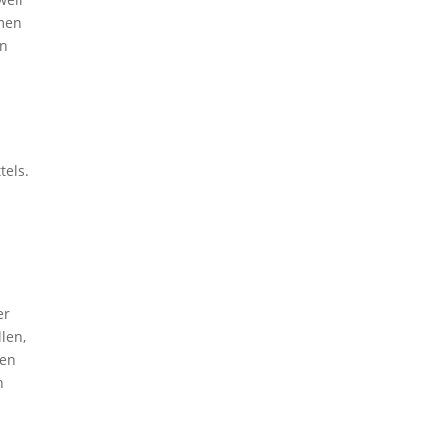
mmen
en
u
tels.
er
len,
hen
n