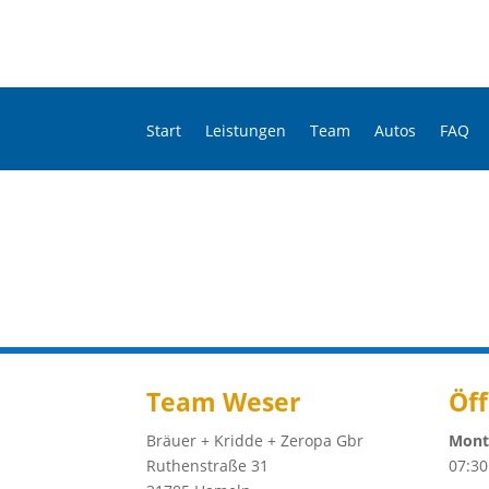
Start
Leistungen
Team
Autos
FAQ
Team Weser
Öf
Bräuer + Kridde + Zeropa Gbr
Monta
Ruthenstraße 31
07:30